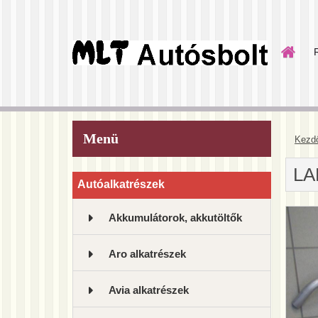
Menü
Kezd
LA
Autóalkatrészek
Akkumulátorok, akkutöltők
Aro alkatrészek
Avia alkatrészek