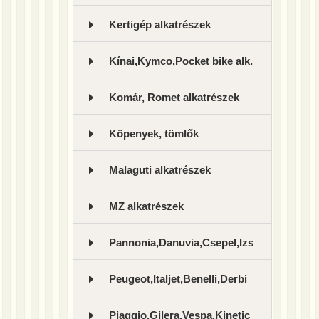
Kertigép alkatrészek
Kínai,Kymco,Pocket bike alk.
Komár, Romet alkatrészek
Köpenyek, tömlők
Malaguti alkatrészek
MZ alkatrészek
Pannonia,Danuvia,Csepel,Izs
Peugeot,Italjet,Benelli,Derbi
Piaggio,Gilera,Vespa,Kinetic