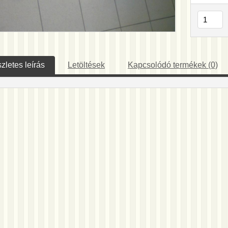
zletes leírás
Letöltések
Kapcsolódó termékek (0)