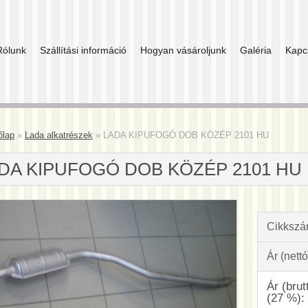
Rólunk
Szállítási információ
Hogyan vásároljunk
Galéria
Kapc
őlap
»
Lada alkatrészek
»
LADA KIPUFOGÓ DOB KÖZÉP 2101 HU
DA KIPUFOGÓ DOB KÖZÉP 2101 HU
Cikkszá
Ár (nettó
Ár (brut
(27 %):