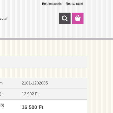
Bejelentkezés
Regisztráció
solat
m:
2101-1202005
) :
12 992 Ft
tó)
16 500 Ft