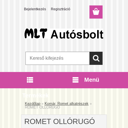
Bejelentkezés
Regisztráció
Menü
Termékek
Kezdőlap
»
Komár, Romet alkatrészek
»
ROMET OLLÓRUGÓ
ROMET OLLÓRUGÓ