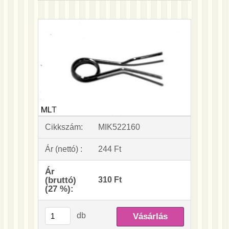
Cikkszám:
MIK522160
Ár (nettó) :
244 Ft
Ár
(bruttó)
310 Ft
(27 %):
db